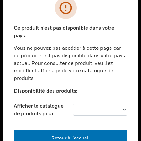
PRODUITS
toggle view
Ce produit n'est pas disponible dans votre
SOLUTIONS
pays.
toggle view
SECTEURS
Vous ne pouvez pas accéder à cette page car
ce produit n’est pas disponible dans votre pays
toggle view
actuel. Pour consulter ce produit, veuillez
ASSISTANCE
modifier l’affichage de votre catalogue de
toggle view
produits
EMPLOIS
Disponibilité des produits:
toggle view
SOCIÉTÉ
Afficher le catalogue
toggle view
de produits pour:
NOUS CONTACTER
toggle view
MENTIONS LÉGALES
Retour à l’accueil