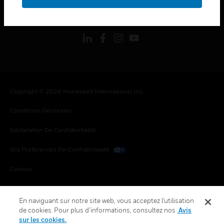
toggle view
SUIVEZ-NOUS
Copyright © 2026 Honeywell International Inc.
Conditions Générales
Déclaration De Confidentialité
Vos Préférences De Confidentialité
Cookies
Désabonnement Global
En naviguant sur notre site web, vous acceptez l'utilisation
de cookies. Pour plus d’informations, consultez nos
Avis
sur les cookies.