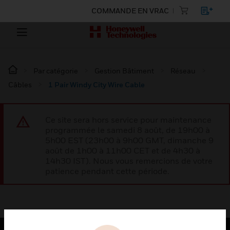
COMMANDE EN VRAC
Par catégorie
Gestion Bâtiment
Réseau
Câbles
1 Pair Windy City Wire Cable
Ce site sera hors service pour maintenance
programmée le samedi 8 août, de 19h00 à
5h00 EST (23h00 à 9h00 GMT, dimanche 9
août de 1h00 à 11h00 CET et de 4h30 à
14h30 IST). Nous vous remercions de votre
patience pendant cette période.