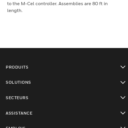
to the M-Cel controller. Assemblies are 80 ft in
length.
PRODUITS
toggle view
SOLUTIONS
toggle view
SECTEURS
toggle view
ASSISTANCE
toggle view