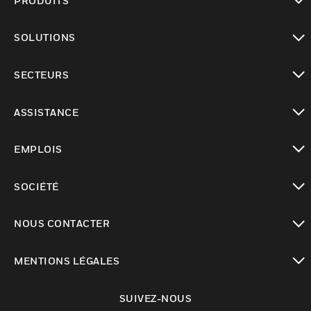
PRODUITS
toggle view
SOLUTIONS
toggle view
SECTEURS
toggle view
ASSISTANCE
toggle view
EMPLOIS
toggle view
SOCIÉTÉ
toggle view
NOUS CONTACTER
toggle view
MENTIONS LÉGALES
toggle view
SUIVEZ-NOUS