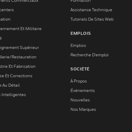
ments Commerciaux
Formation
centers
Assistance Technique
ation
Tutoriels De Sites Web
ernement Et Militaire
EMPLOIS
é
Emplois
ignement Supérieur
Recherche D'emploi
llerie/Restauration
trie Et Fabrication
SOCIÉTÉ
ce Et Corrections
À Propos
e Au Détail
Événements
s Intelligentes
Nouvelles
Nos Marques