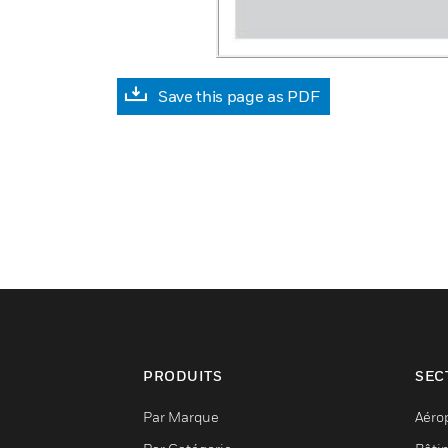
Save this page as PDF
PRODUITS
SEC
Par Marque
Aéro