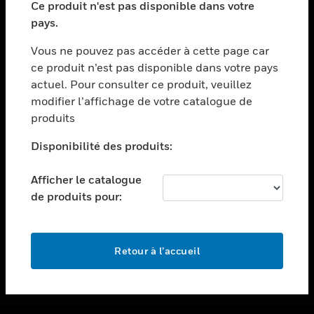
Ce produit n'est pas disponible dans votre
toggle view
pays.
ASSISTANCE
Vous ne pouvez pas accéder à cette page car
toggle view
ce produit n’est pas disponible dans votre pays
EMPLOIS
actuel. Pour consulter ce produit, veuillez
toggle view
modifier l’affichage de votre catalogue de
SOCIÉTÉ
produits
toggle view
NOUS CONTACTER
Disponibilité des produits:
toggle view
Afficher le catalogue
MENTIONS LÉGALES
de produits pour:
toggle view
SUIVEZ-NOUS
Retour à l’accueil