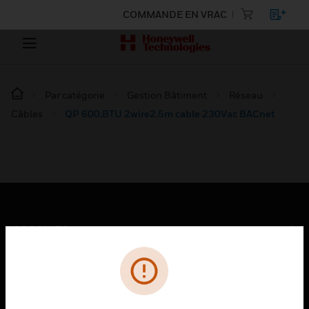
COMMANDE EN VRAC
Par catégorie
Gestion Bâtiment
Réseau
Câbles
QP 600,BTU 2wire2.5m cable 230Vac BACnet
PRODUITS
toggle view
SOLUTIONS
toggle view
SECTEURS