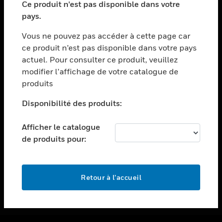
Ce produit n'est pas disponible dans votre
toggle view
pays.
ASSISTANCE
Vous ne pouvez pas accéder à cette page car
toggle view
ce produit n’est pas disponible dans votre pays
EMPLOIS
actuel. Pour consulter ce produit, veuillez
toggle view
modifier l’affichage de votre catalogue de
SOCIÉTÉ
produits
toggle view
NOUS CONTACTER
Disponibilité des produits:
toggle view
Afficher le catalogue
MENTIONS LÉGALES
de produits pour:
toggle view
SUIVEZ-NOUS
Retour à l’accueil