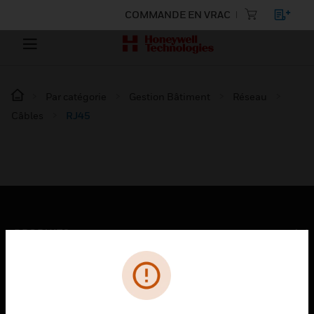
COMMANDE EN VRAC
Par catégorie
Gestion Bâtiment
Réseau
Câbles
RJ45
PRODUITS
toggle view
SOLUTIONS
toggle view
SECTEURS