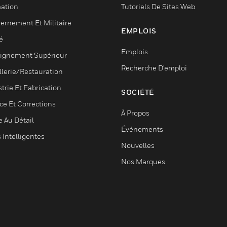
ation
Tutoriels De Sites Web
ernement Et Militaire
EMPLOIS
é
Emplois
ignement Supérieur
Recherche D'emploi
llerie/Restauration
trie Et Fabrication
SOCIÉTÉ
ce Et Corrections
À Propos
e Au Détail
Événements
s Intelligentes
Nouvelles
Nos Marques