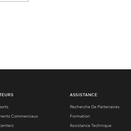
TEURS
ASSISTANCE
ports
Recherche De Partenaires
ments Commerciaux
Formation
centers
Assistance Technique