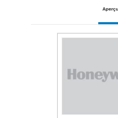
Aperç