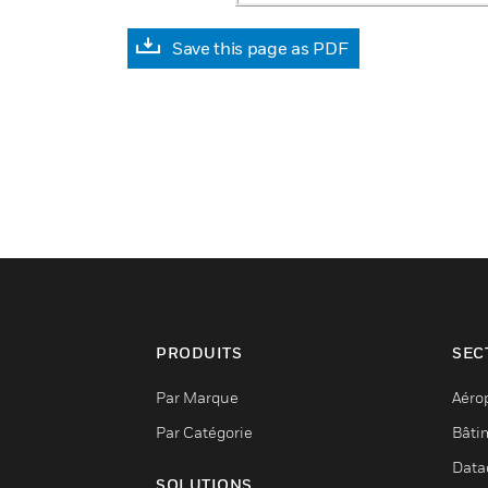
Save this page as PDF
PRODUITS
SEC
Par Marque
Aéro
Par Catégorie
Bâti
Data
SOLUTIONS