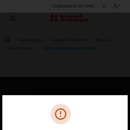
COMMANDE EN VRAC
Par catégorie
Gestion Bâtiment
Réseau
Convertisseurs
Connecting Adapter Module
PRODUITS
toggle view
SOLUTIONS
toggle view
SECTEURS