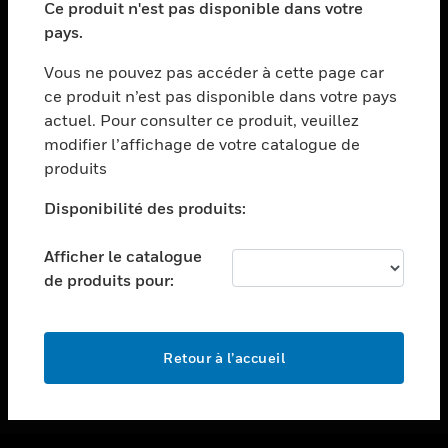
Ce produit n'est pas disponible dans votre
toggle view
pays.
ASSISTANCE
Vous ne pouvez pas accéder à cette page car
toggle view
ce produit n’est pas disponible dans votre pays
EMPLOIS
actuel. Pour consulter ce produit, veuillez
toggle view
modifier l’affichage de votre catalogue de
SOCIÉTÉ
produits
toggle view
NOUS CONTACTER
Disponibilité des produits:
toggle view
Afficher le catalogue
MENTIONS LÉGALES
de produits pour:
toggle view
SUIVEZ-NOUS
Retour à l’accueil