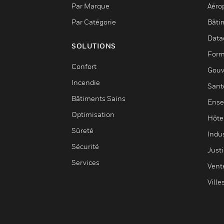
Par Marque
Aéro
Par Catégorie
Bâti
Data
SOLUTIONS
Form
Confort
Gouv
Incendie
Sant
Bâtiments Sains
Ense
Optimisation
Hôte
Sûreté
Indus
Sécurité
Justi
Services
Vent
Ville