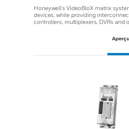
Honeywell’s VideoBloX matrix systems 
devices, while providing interconne
controllers, multiplexers, DVRs and
Aperç