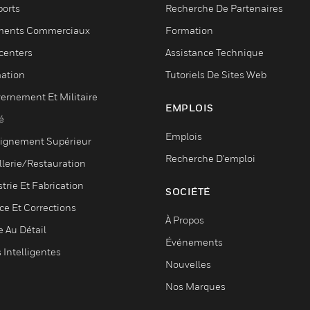
ports
Recherche De Partenaires
ments Commerciaux
Formation
centers
Assistance Technique
ation
Tutoriels De Sites Web
ernement Et Militaire
EMPLOIS
é
Emplois
ignement Supérieur
Recherche D'emploi
llerie/Restauration
trie Et Fabrication
SOCIÉTÉ
ce Et Corrections
À Propos
e Au Détail
Événements
s Intelligentes
Nouvelles
Nos Marques