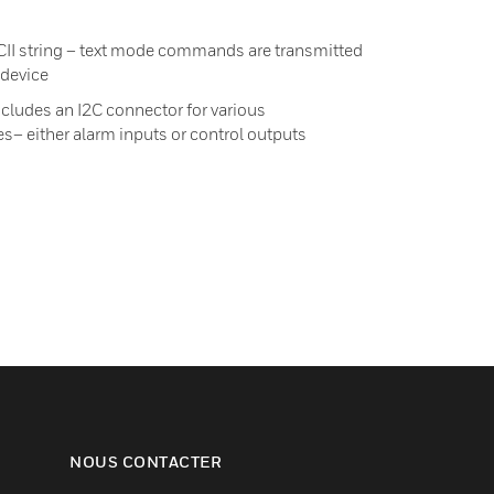
CII string – text mode commands are transmitted
 device
ncludes an I2C connector for various
– either alarm inputs or control outputs
NOUS CONTACTER