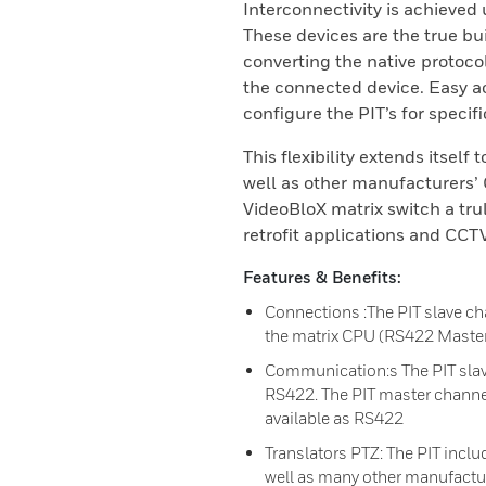
Interconnectivity is achieved 
These devices are the true bu
converting the native protocol
the connected device. Easy ac
configure the PIT’s for specifi
This flexibility extends itself
well as other manufacturers’
VideoBloX matrix switch a tru
retrofit applications and CC
Features & Benefits:
Connections :The PIT slave ch
the matrix CPU (RS422 Master 
Communication:s The PIT slave
RS422. The PIT master channel
available as RS422
Translators PTZ: The PIT incl
well as many other manufactur