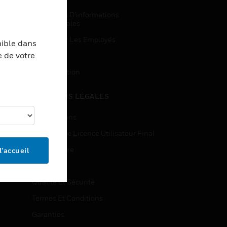
Demandes D’informations
Commerciales
Accès Pour Les Employés
nible dans
e de votre
Inscription
Désinscription
MENTIONS LÉGALES
Certifications
Contrats De Licence Utilisateur Final
Source Libre
l’accueil
Brevets
Qualité Et Sécurité
Termes Et Conditions
Garanties