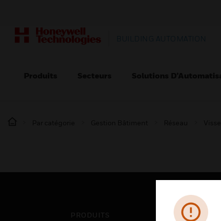
BUILDING AUTOMATION
Produits
Secteurs
Solutions D’Automatis
Par catégorie
Gestion Bâtiment
Réseau
Viss
PRODUITS
SEC