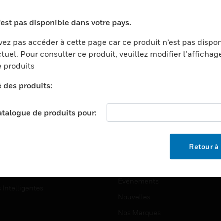
ports
Recherche De Partenaires
'est pas disponible dans votre pays.
ments Commerciaux
Formation
ez pas accéder à cette page car ce produit n’est pas dispo
centers
Assistance Technique
tuel. Pour consulter ce produit, veuillez modifier l’affichag
ation
Tutoriels De Sites Web
 produits
ernement Et Militaire
é des produits:
EMPLOIS
é
Emplois
ignement Supérieur
catalogue de produits pour:
Recherche D'emploi
llerie/Restauration
trie Et Fabrication
SOCIÉTÉ
Retour à 
ce Et Corrections
À Propos
e Au Détail
Événements
s Intelligentes
Nouvelles
Nos Marques