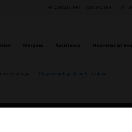
CANADA (FR)
CONTACTER
S
ation
Marques
Assistance
Nouvelles Et Év
erie de montage
Plaque montage de porte-fusibles
TEURS
ASSISTANCE