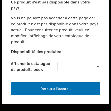
Ce produit n'est pas disponible dans votre
toggle view
pays.
ASSISTANCE
Vous ne pouvez pas accéder à cette page car
toggle view
ce produit n’est pas disponible dans votre pays
EMPLOIS
actuel. Pour consulter ce produit, veuillez
toggle view
modifier l’affichage de votre catalogue de
SOCIÉTÉ
produits
toggle view
NOUS CONTACTER
Disponibilité des produits:
toggle view
Afficher le catalogue
MENTIONS LÉGALES
de produits pour:
toggle view
SUIVEZ-NOUS
Retour à l’accueil