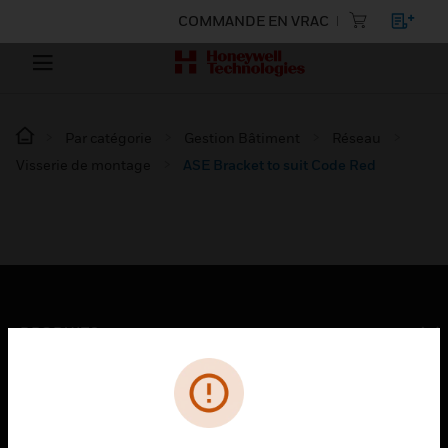
COMMANDE EN VRAC
Par catégorie
Gestion Bâtiment
Réseau
Visserie de montage
ASE Bracket to suit Code Red
PRODUITS
toggle view
SOLUTIONS
toggle view
SECTEURS