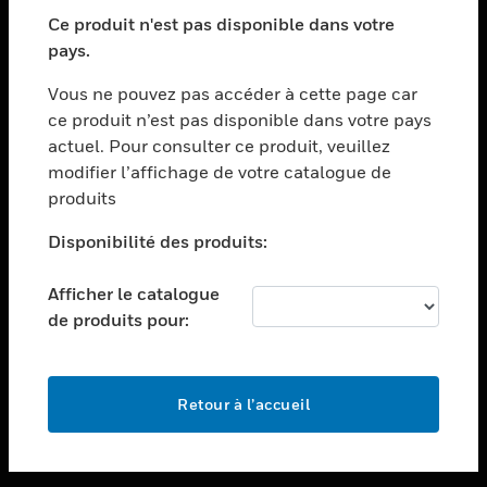
toggle view
SECTEURS
Ce produit n'est pas disponible dans votre
pays.
toggle view
ASSISTANCE
Vous ne pouvez pas accéder à cette page car
toggle view
ce produit n’est pas disponible dans votre pays
EMPLOIS
actuel. Pour consulter ce produit, veuillez
modifier l’affichage de votre catalogue de
toggle view
SOCIÉTÉ
produits
toggle view
Disponibilité des produits:
NOUS CONTACTER
Afficher le catalogue
toggle view
MENTIONS LÉGALES
de produits pour:
toggle view
SUIVEZ-NOUS
Retour à l’accueil