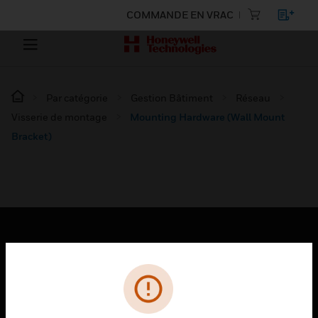
COMMANDE EN VRAC
Par catégorie
Gestion Bâtiment
Réseau
Visserie de montage
Mounting Hardware (Wall Mount
Bracket)
PRODUITS
toggle view
SOLUTIONS