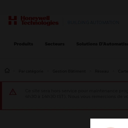
BUILDING AUTOMATION
Produits
Secteurs
Solutions D’Automatis
Par catégorie
Gestion Bâtiment
Réseau
Carte
Ce site sera hors service pour maintenance p
4h30 à 14h30 IST). Nous vous remercions de vo