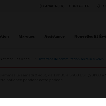
CANADA (FR)
CONTACTER
S
ation
Marques
Assistance
Nouvelles Et Év
s et modules réseau
Interface de commutation secteur 4 voies
rogrammée le samedi 8 août, de 19h00 à 5h00 EST (23h00 
tre patience pendant cette période.