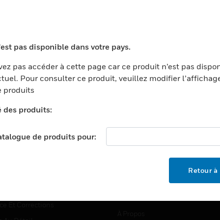
TEURS
ASSISTANCE
'est pas disponible dans votre pays.
ports
Recherche De Partenaires
ez pas accéder à cette page car ce produit n’est pas dispo
tuel. Pour consulter ce produit, veuillez modifier l’affichag
ments Commerciaux
Formation
 produits
centers
Assistance Technique
é des produits:
ation
Tutoriels De Sites Web
ernement Et Militaire
EMPLOIS
catalogue de produits pour:
é
Emplois
ignement Supérieur
Recherche D'emploi
Retour à 
llerie/Restauration
trie Et Fabrication
SOCIÉTÉ
ce Et Corrections
À Propos