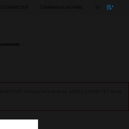
E CONNECTER
COMMANDE EN VRAC
énements
à 9h00 GMT, dimanche 9 août de 1h00 à 11h00 CET et de