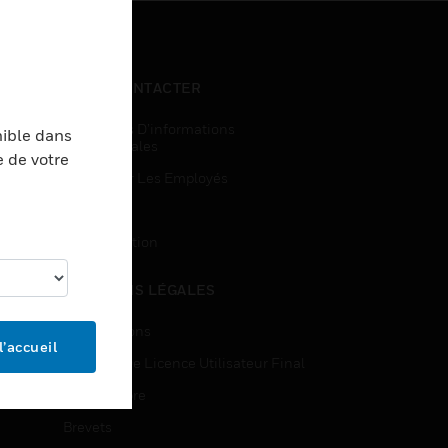
NOUS CONTACTER
Demandes D’informations
nible dans
Commerciales
e de votre
Accès Pour Les Employés
Inscription
Désinscription
MENTIONS LÉGALES
Certifications
l’accueil
Contrats De Licence Utilisateur Final
Source Libre
Brevets