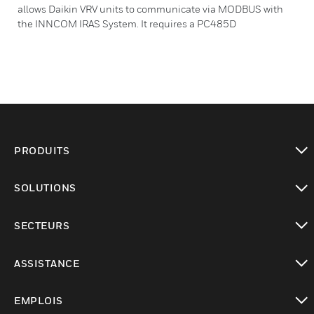
allows Daikin VRV units to communicate via MODBUS with
the INNCOM IRAS System. It requires a PC485D
PRODUITS
toggle view
SOLUTIONS
toggle view
SECTEURS
toggle view
ASSISTANCE
toggle view
EMPLOIS