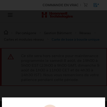
COMMANDE EN VRAC
Par catégorie
Gestion Bâtiment
Réseau
Cartes et modules réseau
Carte de base à boucle unique
Ce site sera hors service pour maintenance
programmée le samedi 8 août, de 19h00 à
5h00 EST (23h00 à 9h00 GMT, dimanche 9
août de 1h00 à 11h00 CET et de 4h30 à
14h30 IST). Nous vous remercions de votre
patience pendant cette période.