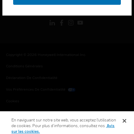
toggle view
SUIVEZ-NOUS
Copyright © 2026 Honeywell International Inc.
Conditions Générales
Déclaration De Confidentialité
Vos Préférences De Confidentialité
Cookies
Désabonnement Global
En naviguant sur notre site web, vous acceptez l'utilisation
de cookies. Pour plus d’informations, consultez nos
Avis
sur les cookies.