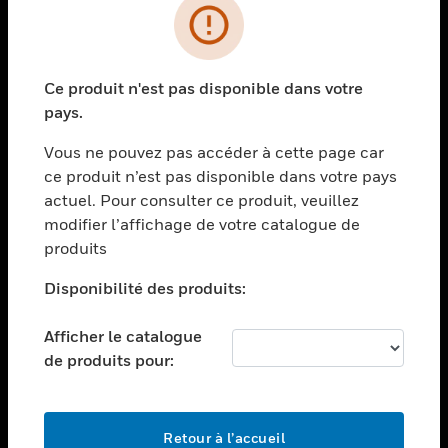
PRODUITS
toggle view
Ce produit n'est pas disponible dans votre
SOLUTIONS
pays.
toggle view
SECTEURS
Vous ne pouvez pas accéder à cette page car
ce produit n’est pas disponible dans votre pays
toggle view
actuel. Pour consulter ce produit, veuillez
ASSISTANCE
modifier l’affichage de votre catalogue de
toggle view
produits
EMPLOIS
Disponibilité des produits:
toggle view
SOCIÉTÉ
Afficher le catalogue
toggle view
de produits pour:
NOUS CONTACTER
toggle view
MENTIONS LÉGALES
Retour à l’accueil