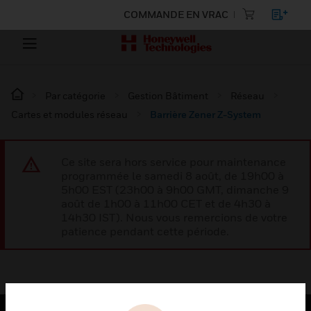
COMMANDE EN VRAC
Par catégorie
Gestion Bâtiment
Réseau
Cartes et modules réseau
Barrière Zener Z-System
Ce site sera hors service pour maintenance
programmée le samedi 8 août, de 19h00 à
5h00 EST (23h00 à 9h00 GMT, dimanche 9
août de 1h00 à 11h00 CET et de 4h30 à
14h30 IST). Nous vous remercions de votre
patience pendant cette période.