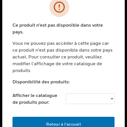
PRODUITS
toggle view
Ce produit n'est pas disponible dans votre
SOLUTIONS
pays.
toggle view
SECTEURS
Vous ne pouvez pas accéder à cette page car
ce produit n’est pas disponible dans votre pays
toggle view
actuel. Pour consulter ce produit, veuillez
ASSISTANCE
modifier l’affichage de votre catalogue de
toggle view
produits
EMPLOIS
Disponibilité des produits:
toggle view
SOCIÉTÉ
Afficher le catalogue
toggle view
de produits pour:
NOUS CONTACTER
toggle view
MENTIONS LÉGALES
Retour à l’accueil