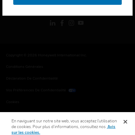
toggle view
SUIVEZ-NOUS
Copyright © 2026 Honeywell International Inc.
Conditions Générales
Déclaration De Confidentialité
Vos Préférences De Confidentialité
Cookies
Désabonnement Global
En naviguant sur notre site web, vous acceptez l'utilisation
de cookies. Pour plus d’informations, consultez nos
Avis
sur les cookies.