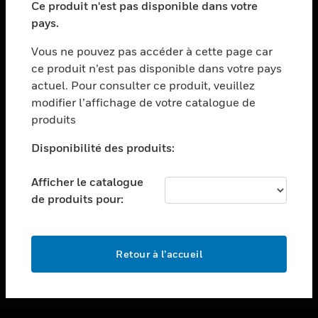
Ce produit n'est pas disponible dans votre
toggle view
pays.
ASSISTANCE
Vous ne pouvez pas accéder à cette page car
toggle view
ce produit n’est pas disponible dans votre pays
EMPLOIS
actuel. Pour consulter ce produit, veuillez
toggle view
modifier l’affichage de votre catalogue de
SOCIÉTÉ
produits
toggle view
NOUS CONTACTER
Disponibilité des produits:
toggle view
Afficher le catalogue
MENTIONS LÉGALES
de produits pour:
toggle view
SUIVEZ-NOUS
Retour à l’accueil