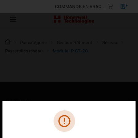
COMMANDE EN VRAC
Par catégorie
Gestion Bâtiment
Réseau
Passerelles réseau
Module IP GT-20
PRODUITS
toggle view
SOLUTIONS
toggle view
SECTEURS