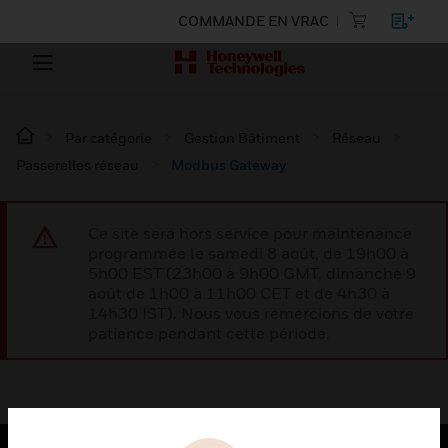
COMMANDE EN VRAC
Par catégorie
Gestion Bâtiment
Réseau
Passerelles réseau
Modbus Gateway
Ce site sera hors service pour maintenance
programmée le samedi 8 août, de 19h00 à
5h00 EST (23h00 à 9h00 GMT, dimanche 9
août de 1h00 à 11h00 CET et de 4h30 à
14h30 IST). Nous vous remercions de votre
patience pendant cette période.