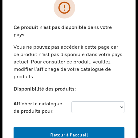
PRODUITS
toggle view
Ce produit n'est pas disponible dans votre
SOLUTIONS
pays.
toggle view
SECTEURS
Vous ne pouvez pas accéder à cette page car
ce produit n’est pas disponible dans votre pays
toggle view
actuel. Pour consulter ce produit, veuillez
ASSISTANCE
modifier l’affichage de votre catalogue de
toggle view
produits
EMPLOIS
Disponibilité des produits:
toggle view
SOCIÉTÉ
Afficher le catalogue
toggle view
de produits pour:
NOUS CONTACTER
toggle view
MENTIONS LÉGALES
Retour à l’accueil