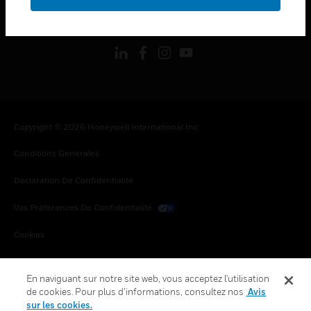
toggle view
SUIVEZ-NOUS
Copyright © 2026 Honeywell International Inc.
Conditions Générales
Déclaration De Confidentialité
Vos Préférences De Confidentialité
Cookies
Désabonnement Global
En naviguant sur notre site web, vous acceptez l'utilisation
de cookies. Pour plus d’informations, consultez nos
Avis
sur les cookies.