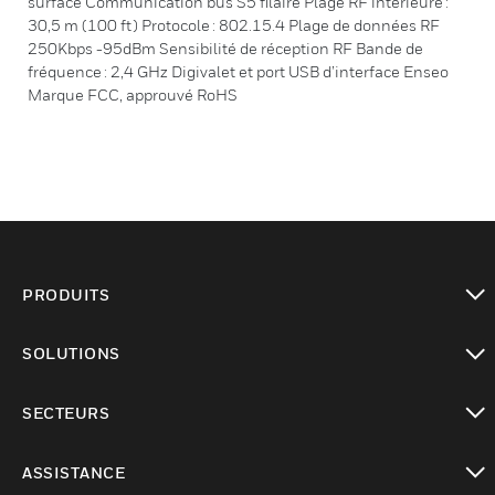
surface Communication bus S5 filaire Plage RF intérieure :
30,5 m (100 ft) Protocole : 802.15.4 Plage de données RF
250Kbps -95dBm Sensibilité de réception RF Bande de
fréquence : 2,4 GHz Digivalet et port USB d’interface Enseo
Marque FCC, approuvé RoHS
PRODUITS
toggle view
SOLUTIONS
toggle view
SECTEURS
toggle view
ASSISTANCE