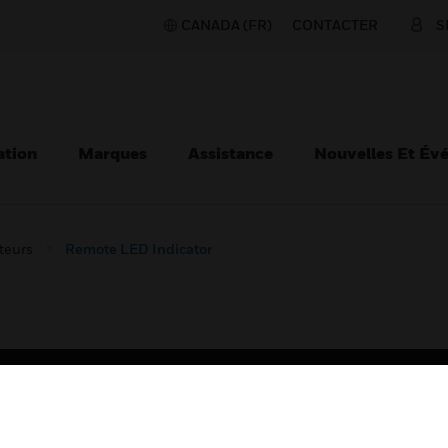
CANADA (FR)
CONTACTER
S
ation
Marques
Assistance
Nouvelles Et Év
teurs
Remote LED Indicator
TEURS
ASSISTANCE