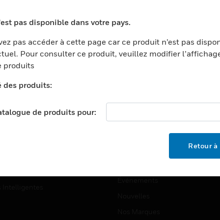
ports
Recherche De Partenaires
'est pas disponible dans votre pays.
ments Commerciaux
Formation
ez pas accéder à cette page car ce produit n’est pas dispo
centers
Assistance Technique
tuel. Pour consulter ce produit, veuillez modifier l’affichag
ation
Tutoriels De Sites Web
 produits
ernement Et Militaire
é des produits:
EMPLOIS
é
Emplois
ignement Supérieur
catalogue de produits pour:
Recherche D'emploi
llerie/Restauration
trie Et Fabrication
SOCIÉTÉ
Retour à 
ce Et Corrections
À Propos
e Au Détail
Événements
s Intelligentes
Nouvelles
Nos Marques