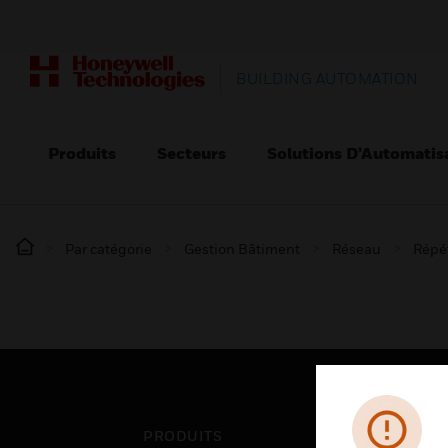
BUILDING AUTOMATION
Produits
Secteurs
Solutions D’Automatis
Par catégorie
Gestion Bâtiment
Réseau
Répé
PRODUITS
SEC