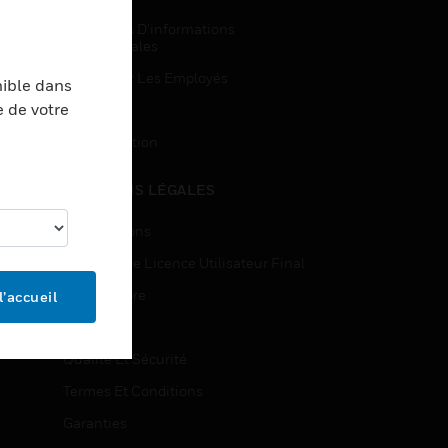
Demandes D’informations
Commerciales
Accès Pour Les Employés
nible dans
e de votre
Inscription
Désinscription
MENTIONS LÉGALES
Certifications
Contrats De Licence Utilisateur Final
Source Libre
l’accueil
Brevets
Qualité Et Sécurité
Termes Et Conditions
Garanties