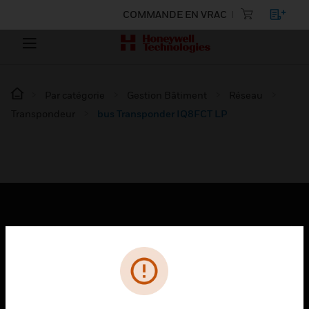
COMMANDE EN VRAC
Par catégorie
Gestion Bâtiment
Réseau
Transpondeur
bus Transponder IQ8FCT LP
PRODUITS
toggle view
SOLUTIONS
toggle view
SECTEURS