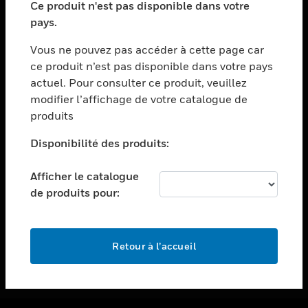
Ce produit n'est pas disponible dans votre
toggle view
pays.
ASSISTANCE
Vous ne pouvez pas accéder à cette page car
toggle view
ce produit n’est pas disponible dans votre pays
EMPLOIS
actuel. Pour consulter ce produit, veuillez
toggle view
modifier l’affichage de votre catalogue de
SOCIÉTÉ
produits
toggle view
NOUS CONTACTER
Disponibilité des produits:
toggle view
Afficher le catalogue
MENTIONS LÉGALES
de produits pour:
toggle view
SUIVEZ-NOUS
Retour à l’accueil