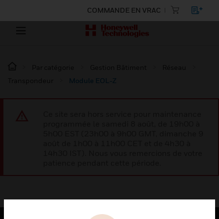
COMMANDE EN VRAC
Par catégorie
Gestion Bâtiment
Réseau
Transpondeur
Module EOL-Z
Ce site sera hors service pour maintenance
programmée le samedi 8 août, de 19h00 à
5h00 EST (23h00 à 9h00 GMT, dimanche 9
août de 1h00 à 11h00 CET et de 4h30 à
14h30 IST). Nous vous remercions de votre
patience pendant cette période.