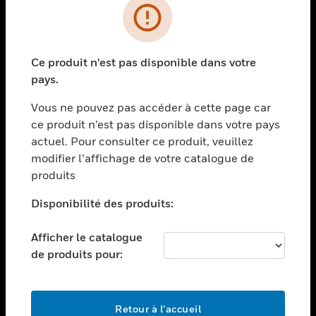
PRODUITS
toggle view
Ce produit n'est pas disponible dans votre
SOLUTIONS
pays.
toggle view
SECTEURS
Vous ne pouvez pas accéder à cette page car
ce produit n’est pas disponible dans votre pays
toggle view
actuel. Pour consulter ce produit, veuillez
ASSISTANCE
modifier l’affichage de votre catalogue de
toggle view
produits
EMPLOIS
Disponibilité des produits:
toggle view
SOCIÉTÉ
Afficher le catalogue
toggle view
de produits pour:
NOUS CONTACTER
toggle view
MENTIONS LÉGALES
Retour à l’accueil