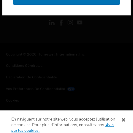
toggle view
SUIVEZ-NOUS
Copyright © 2026 Honeywell International Inc.
Conditions Générales
Déclaration De Confidentialité
Vos Préférences De Confidentialité
Cookies
Désabonnement Global
En naviguant sur notre site web, vous acceptez l'utilisation
de cookies. Pour plus d’informations, consultez nos
Avis
sur les cookies.