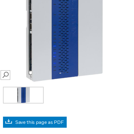
SEARCH
Save this page as PDF