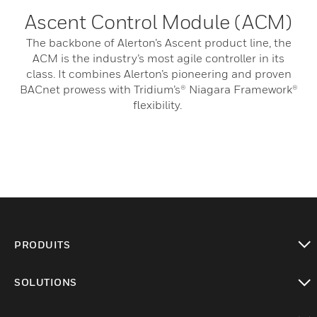
Ascent Control Module (ACM)
The backbone of Alerton’s Ascent product line, the
ACM is the industry’s most agile controller in its
class. It combines Alerton’s pioneering and proven
BACnet prowess with Tridium’s® Niagara Framework®
flexibility.
PRODUITS
toggle view
SOLUTIONS
toggle view