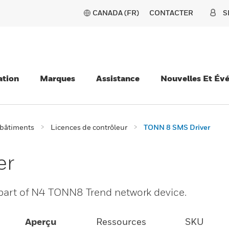
CANADA (FR)
CONTACTER
S
ation
Marques
Assistance
Nouvelles Et Év
 bâtiments
Licences de contrôleur
TONN 8 SMS Driver
er
l part of N4 TONN8 Trend network device.
Aperçu
Ressources
SKU