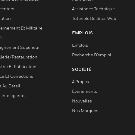
centers
Assistance Technique
ation
Tutoriels De Sites Web
ernement Et Militaire
EMPLOIS
é
Emplois
ignement Supérieur
Recherche D'emploi
llerie/Restauration
trie Et Fabrication
SOCIÉTÉ
ce Et Corrections
À Propos
e Au Détail
Événements
s Intelligentes
Nouvelles
Nos Marques