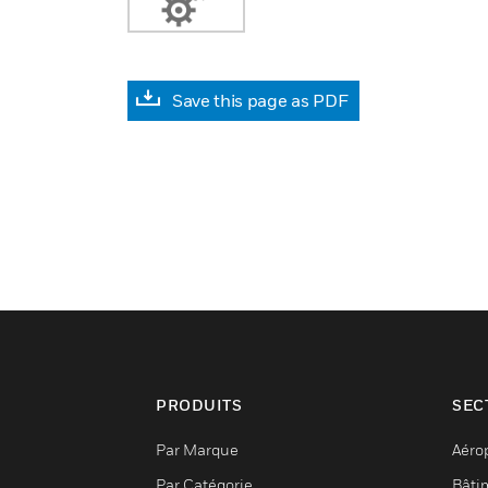
Save this page as PDF
PRODUITS
SEC
Par Marque
Aéro
Par Catégorie
Bâti