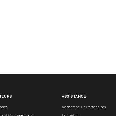
TEURS
ASSISTANCE
ports
Recherche De Partenaires
ments Commerciaux
Formation