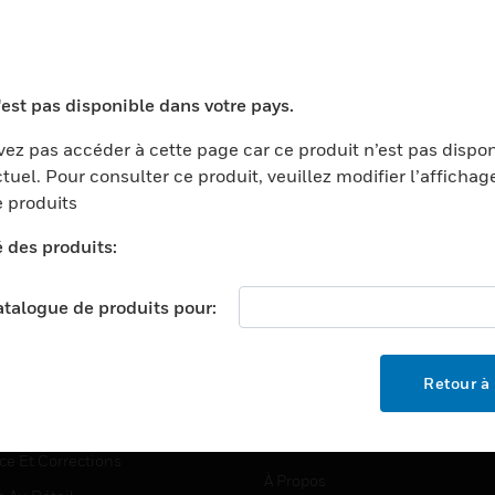
TEURS
ASSISTANCE
'est pas disponible dans votre pays.
ports
Recherche De Partenaires
ez pas accéder à cette page car ce produit n’est pas dispo
tuel. Pour consulter ce produit, veuillez modifier l’affichag
ments Commerciaux
Formation
 produits
centers
Assistance Technique
é des produits:
ation
Tutoriels De Sites Web
ernement Et Militaire
EMPLOIS
catalogue de produits pour:
é
Emplois
ignement Supérieur
Recherche D'emploi
Retour à 
llerie/Restauration
trie Et Fabrication
SOCIÉTÉ
ce Et Corrections
À Propos