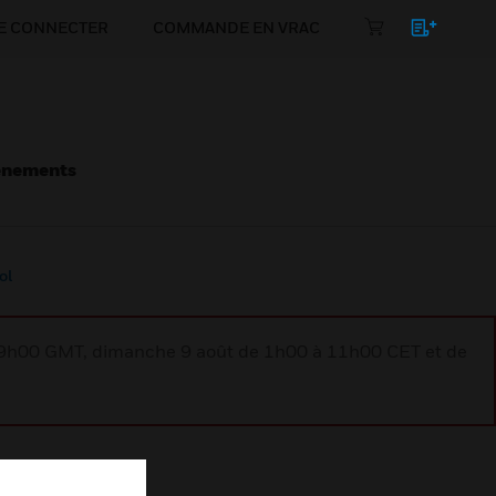
E CONNECTER
COMMANDE EN VRAC
énements
ol
à 9h00 GMT, dimanche 9 août de 1h00 à 11h00 CET et de