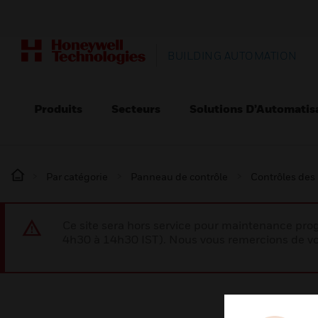
BUILDING AUTOMATION
Produits
Secteurs
Solutions D’Automatis
Par catégorie
Panneau de contrôle
Contrôles des
Ce site sera hors service pour maintenance p
4h30 à 14h30 IST). Nous vous remercions de vo