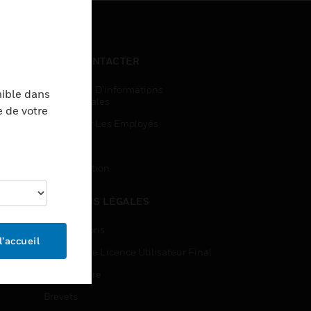
NOUS CONTACTER
Demandes D’informations
nible dans
Commerciales
e de votre
Accès Pour Les Employés
Inscription
Désinscription
MENTIONS LÉGALES
Certifications
l’accueil
Contrats De Licence Utilisateur Final
Source Libre
Brevets