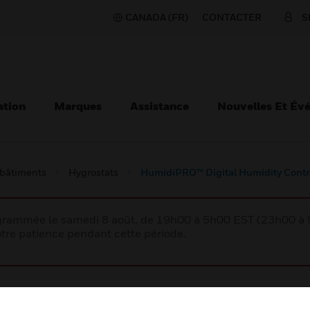
CANADA (FR)
CONTACTER
S
ation
Marques
Assistance
Nouvelles Et Év
 bâtiments
Hygrostats
HumidiPRO™ Digital Humidity Contr
rogrammée le samedi 8 août, de 19h00 à 5h00 EST (23h00 
tre patience pendant cette période.