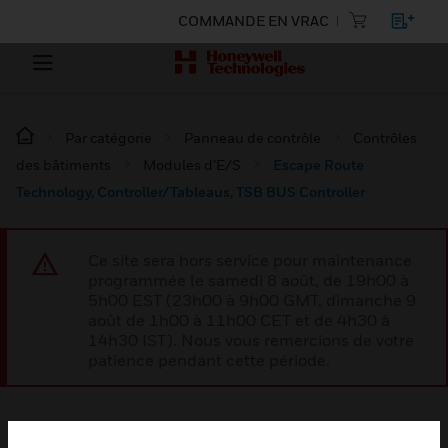
COMMANDE EN VRAC
Par catégorie
Panneau de contrôle
Contrôles
des bâtiments
Modules d’E/S
Escape Route
Technology, Controller/Tableaus, TSB BUS Controller
Ce site sera hors service pour maintenance
programmée le samedi 8 août, de 19h00 à
5h00 EST (23h00 à 9h00 GMT, dimanche 9
août de 1h00 à 11h00 CET et de 4h30 à
14h30 IST). Nous vous remercions de votre
patience pendant cette période.