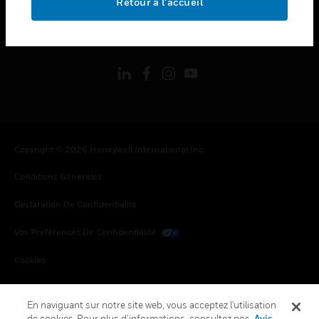
Retour à l’accueil
toggle view
SUIVEZ-NOUS
Copyright © 2026 Honeywell International Inc.
Conditions Générales
Déclaration De Confidentialité
Vos Préférences De Confidentialité
Cookies
Désabonnement Global
En naviguant sur notre site web, vous acceptez l'utilisation
de cookies. Pour plus d’informations, consultez nos
Avis