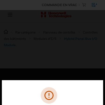
COMMANDE EN VRAC
Par catégorie
Panneau de contrôle
Contrôles
des bâtiments
Modules d’E/S
Hybrid Panel Bus I/O
Module
PRODUITS
toggle view
SOLUTIONS