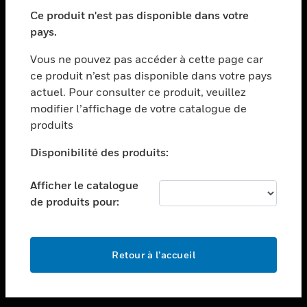
toggle view
SECTEURS
Ce produit n'est pas disponible dans votre
pays.
toggle view
ASSISTANCE
Vous ne pouvez pas accéder à cette page car
toggle view
ce produit n’est pas disponible dans votre pays
EMPLOIS
actuel. Pour consulter ce produit, veuillez
modifier l’affichage de votre catalogue de
toggle view
SOCIÉTÉ
produits
toggle view
Disponibilité des produits:
NOUS CONTACTER
Afficher le catalogue
toggle view
MENTIONS LÉGALES
de produits pour:
toggle view
SUIVEZ-NOUS
Retour à l’accueil