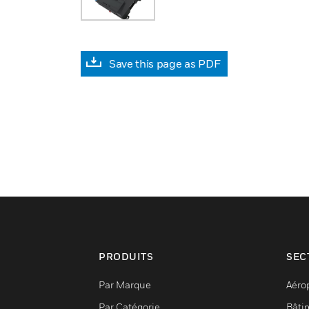
Save this page as PDF
PRODUITS
SEC
Par Marque
Aéro
Par Catégorie
Bâti