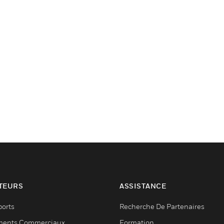
TEURS
ASSISTANCE
ports
Recherche De Partenaires
ments Commerciaux
Formation