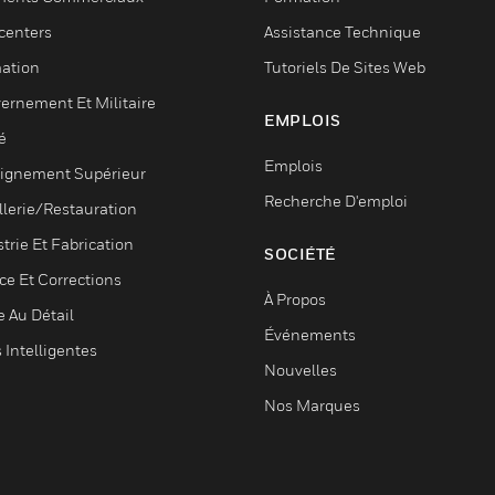
centers
Assistance Technique
ation
Tutoriels De Sites Web
ernement Et Militaire
EMPLOIS
é
Emplois
ignement Supérieur
Recherche D'emploi
llerie/Restauration
trie Et Fabrication
SOCIÉTÉ
ce Et Corrections
À Propos
e Au Détail
Événements
s Intelligentes
Nouvelles
Nos Marques