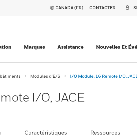
CANADA (FR)
CONTACTER
S
ation
Marques
Assistance
Nouvelles Et Év
 bâtiments
Modules d’E/S
I/O Module, 16 Remote I/O, JAC
emote I/O, JACE
u
Caractéristiques
Ressources