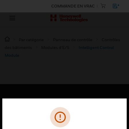
COMMANDE EN VRAC
Par catégorie
Panneau de contrôle
Contrôles
des bâtiments
Modules d’E/S
Intelligent Control
Module
PRODUITS
toggle view
SOLUTIONS