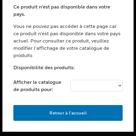
toggle view
SECTEURS
Ce produit n'est pas disponible dans votre
pays.
toggle view
ASSISTANCE
Vous ne pouvez pas accéder à cette page car
toggle view
ce produit n’est pas disponible dans votre pays
EMPLOIS
actuel. Pour consulter ce produit, veuillez
modifier l’affichage de votre catalogue de
toggle view
SOCIÉTÉ
produits
toggle view
Disponibilité des produits:
NOUS CONTACTER
Afficher le catalogue
toggle view
MENTIONS LÉGALES
de produits pour:
toggle view
SUIVEZ-NOUS
Retour à l’accueil