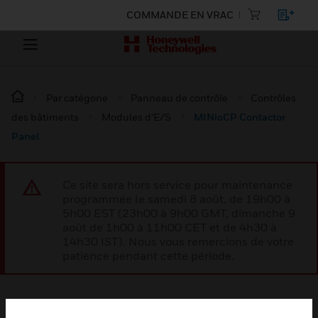
COMMANDE EN VRAC
Par catégorie
Panneau de contrôle
Contrôles
des bâtiments
Modules d’E/S
MINioCP Contactor
Panel
Ce site sera hors service pour maintenance
programmée le samedi 8 août, de 19h00 à
5h00 EST (23h00 à 9h00 GMT, dimanche 9
août de 1h00 à 11h00 CET et de 4h30 à
14h30 IST). Nous vous remercions de votre
patience pendant cette période.