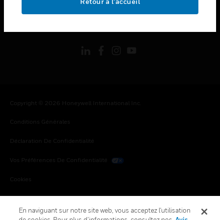
Retour à l’accueil
toggle view
SUIVEZ-NOUS
Copyright © 2026 Honeywell International Inc.
Conditions Générales
Déclaration De Confidentialité
Vos Préférences De Confidentialité
Cookies
Désabonnement Global
En naviguant sur notre site web, vous acceptez l'utilisation
de cookies. Pour plus d’informations, consultez nos
Avis