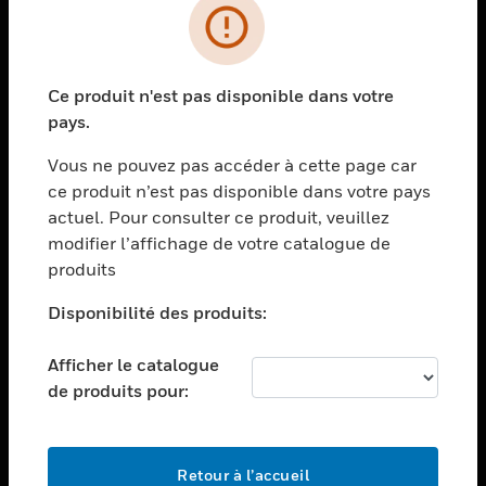
PRODUITS
toggle view
Ce produit n'est pas disponible dans votre
SOLUTIONS
pays.
toggle view
SECTEURS
Vous ne pouvez pas accéder à cette page car
ce produit n’est pas disponible dans votre pays
toggle view
actuel. Pour consulter ce produit, veuillez
ASSISTANCE
modifier l’affichage de votre catalogue de
toggle view
produits
EMPLOIS
Disponibilité des produits:
toggle view
SOCIÉTÉ
Afficher le catalogue
toggle view
de produits pour:
NOUS CONTACTER
toggle view
MENTIONS LÉGALES
Retour à l’accueil