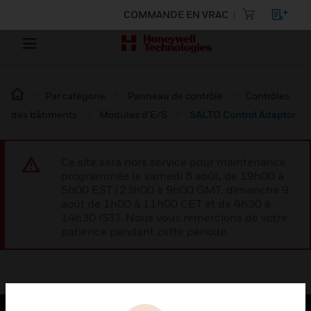
COMMANDE EN VRAC
Par catégorie
Panneau de contrôle
Contrôles
des bâtiments
Modules d’E/S
SALTO Control Adaptor
Ce site sera hors service pour maintenance
programmée le samedi 8 août, de 19h00 à
5h00 EST (23h00 à 9h00 GMT, dimanche 9
août de 1h00 à 11h00 CET et de 4h30 à
14h30 IST). Nous vous remercions de votre
patience pendant cette période.