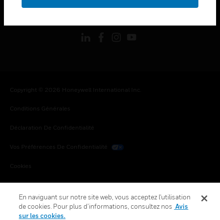
toggle view
SUIVEZ-NOUS
Copyright © 2026 Honeywell International Inc.
Conditions Générales
Déclaration De Confidentialité
Vos Préférences De Confidentialité
Cookies
Désabonnement Global
En naviguant sur notre site web, vous acceptez l'utilisation
de cookies. Pour plus d’informations, consultez nos
Avis
sur les cookies.