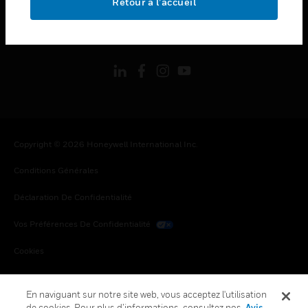
Retour à l’accueil
toggle view
SUIVEZ-NOUS
Copyright © 2026 Honeywell International Inc.
Conditions Générales
Déclaration De Confidentialité
Vos Préférences De Confidentialité
Cookies
Désabonnement Global
En naviguant sur notre site web, vous acceptez l'utilisation
de cookies. Pour plus d’informations, consultez nos
Avis