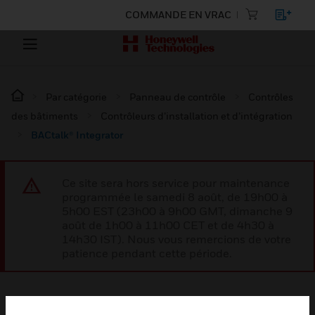
COMMANDE EN VRAC
Par catégorie
Panneau de contrôle
Contrôles
des bâtiments
Contrôleurs d’installation et d’intégration
BACtalk® Integrator
Ce site sera hors service pour maintenance
programmée le samedi 8 août, de 19h00 à
5h00 EST (23h00 à 9h00 GMT, dimanche 9
août de 1h00 à 11h00 CET et de 4h30 à
14h30 IST). Nous vous remercions de votre
patience pendant cette période.