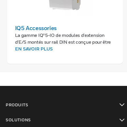
IQ5 Accessories
La gamme IQ®5-IO de modules d'extension
d'E/S montés sur rail DIN est conçue pour être
utilisée avec les contrôleurs IQ500 et IQ528 ,
EN SAVOIR PLUS
afin de fournir des points de connexion de
canaux d'entrée et de sortie.
PRODUITS
toggle view
SOLUTIONS