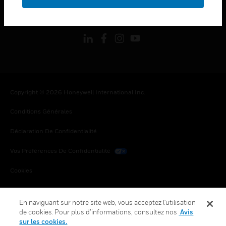
toggle view
SUIVEZ-NOUS
Copyright © 2026 Honeywell International Inc.
Conditions Générales
Déclaration De Confidentialité
Vos Préférences De Confidentialité
Cookies
Désabonnement Global
En naviguant sur notre site web, vous acceptez l'utilisation
de cookies. Pour plus d’informations, consultez nos
Avis
sur les cookies.