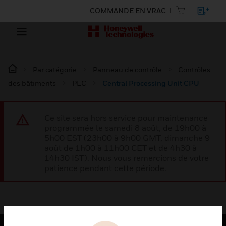
COMMANDE EN VRAC
Par catégorie
Panneau de contrôle
Contrôles
des bâtiments
PLC
Central Processing Unit CPU
Ce site sera hors service pour maintenance
programmée le samedi 8 août, de 19h00 à
5h00 EST (23h00 à 9h00 GMT, dimanche 9
août de 1h00 à 11h00 CET et de 4h30 à
14h30 IST). Nous vous remercions de votre
patience pendant cette période.