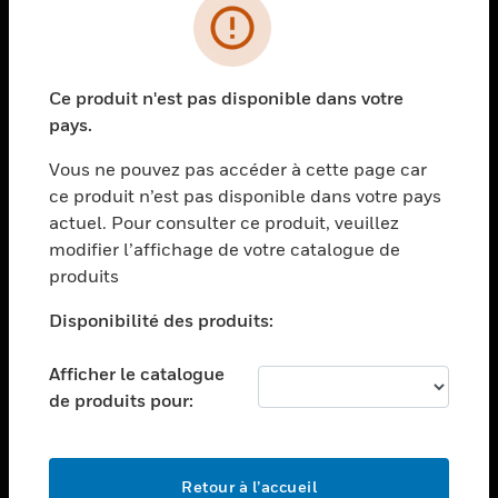
PRODUITS
toggle view
Ce produit n'est pas disponible dans votre
SOLUTIONS
pays.
toggle view
SECTEURS
Vous ne pouvez pas accéder à cette page car
ce produit n’est pas disponible dans votre pays
toggle view
actuel. Pour consulter ce produit, veuillez
ASSISTANCE
modifier l’affichage de votre catalogue de
toggle view
produits
EMPLOIS
Disponibilité des produits:
toggle view
SOCIÉTÉ
Afficher le catalogue
toggle view
de produits pour:
NOUS CONTACTER
toggle view
MENTIONS LÉGALES
Retour à l’accueil