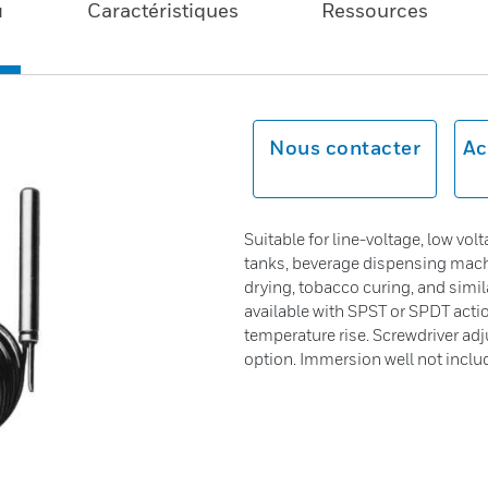
u
Caractéristiques
Ressources
Nous contacter
Ac
Suitable for line-voltage, low volt
tanks, beverage dispensing mach
drying, tobacco curing, and simi
available with SPST or SPDT acti
temperature rise. Screwdriver ad
option. Immersion well not inclu