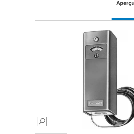
Aperç
SEARCH