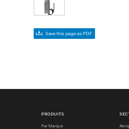
Save this page as PDF
PRODUITS
SEC
Par Marque
Aéro