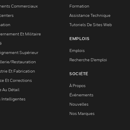
ments Commerciaux
Formation
centers
Assistance Technique
ation
Tutoriels De Sites Web
ernement Et Militaire
EMPLOIS
é
Emplois
ignement Supérieur
Recherche D'emploi
llerie/Restauration
trie Et Fabrication
SOCIÉTÉ
ce Et Corrections
À Propos
e Au Détail
Événements
s Intelligentes
Nouvelles
Nos Marques