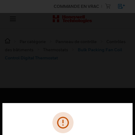
COMMANDE EN VRAC
Par catégorie
Panneau de contrôle
Contrôles
des bâtiments
Thermostats
Bulk Packing Fan Coil
Control Digital Thermostat
PRODUITS
toggle view
SOLUTIONS