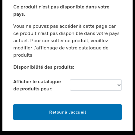
toggle view
SECTEURS
Ce produit n'est pas disponible dans votre
pays.
toggle view
ASSISTANCE
Vous ne pouvez pas accéder à cette page car
toggle view
ce produit n’est pas disponible dans votre pays
EMPLOIS
actuel. Pour consulter ce produit, veuillez
modifier l’affichage de votre catalogue de
toggle view
SOCIÉTÉ
produits
toggle view
Disponibilité des produits:
NOUS CONTACTER
Afficher le catalogue
toggle view
MENTIONS LÉGALES
de produits pour:
toggle view
SUIVEZ-NOUS
Retour à l’accueil