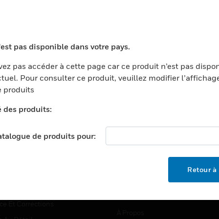
TEURS
ASSISTANCE
'est pas disponible dans votre pays.
ports
Recherche De Partenaires
ez pas accéder à cette page car ce produit n’est pas dispo
tuel. Pour consulter ce produit, veuillez modifier l’affichag
ments Commerciaux
Formation
 produits
centers
Assistance Technique
é des produits:
ation
Tutoriels De Sites Web
ernement Et Militaire
EMPLOIS
catalogue de produits pour:
é
Emplois
ignement Supérieur
Recherche D'emploi
Retour à 
llerie/Restauration
trie Et Fabrication
SOCIÉTÉ
ce Et Corrections
À Propos