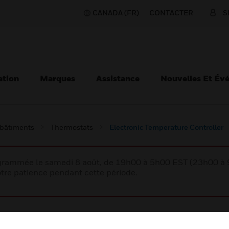
CANADA (FR)
CONTACTER
S
ation
Marques
Assistance
Nouvelles Et Év
 bâtiments
Thermostats
Electronic Temperature Controller
rogrammée le samedi 8 août, de 19h00 à 5h00 EST (23h00 
tre patience pendant cette période.