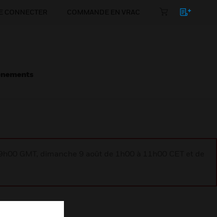
E CONNECTER
COMMANDE EN VRAC
énements
à 9h00 GMT, dimanche 9 août de 1h00 à 11h00 CET et de