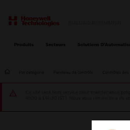
BUILDING AUTOMATION
Produits
Secteurs
Solutions D’Automatis
Par catégorie
Panneau de contrôle
Contrôles des
Ce site sera hors service pour maintenance p
4h30 à 14h30 IST). Nous vous remercions de vo