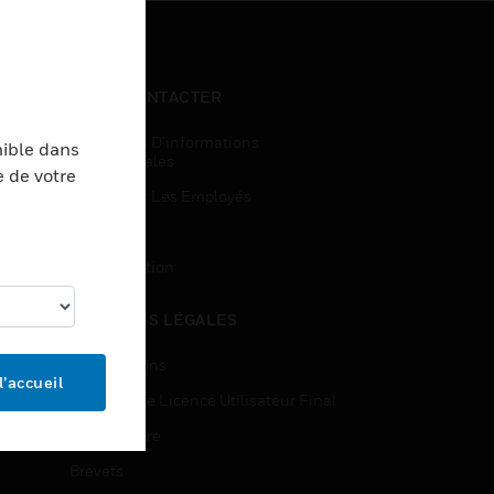
NOUS CONTACTER
Demandes D’informations
nible dans
Commerciales
e de votre
Accès Pour Les Employés
Inscription
Désinscription
MENTIONS LÉGALES
Certifications
l’accueil
Contrats De Licence Utilisateur Final
Source Libre
Brevets