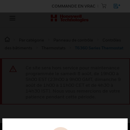
COMMANDE EN VRAC
Par catégorie
Panneau de contrôle
Contrôles
des bâtiments
Thermostats
T6360 Series Thermostat
Ce site sera hors service pour maintenance
programmée le samedi 8 août, de 19h00 à
5h00 EST (23h00 à 9h00 GMT, dimanche 9
août de 1h00 à 11h00 CET et de 4h30 à
14h30 IST). Nous vous remercions de votre
patience pendant cette période.