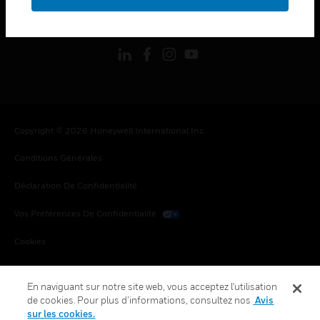
toggle view
SUIVEZ-NOUS
Copyright © 2026 Honeywell International Inc.
Conditions Générales
Déclaration De Confidentialité
Vos Préférences De Confidentialité
Cookies
Désabonnement Global
En naviguant sur notre site web, vous acceptez l'utilisation
de cookies. Pour plus d’informations, consultez nos
Avis
sur les cookies.