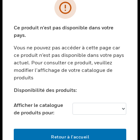
PRODUITS
toggle view
Ce produit n'est pas disponible dans votre
SOLUTIONS
pays.
toggle view
SECTEURS
Vous ne pouvez pas accéder à cette page car
ce produit n’est pas disponible dans votre pays
toggle view
actuel. Pour consulter ce produit, veuillez
ASSISTANCE
modifier l’affichage de votre catalogue de
toggle view
produits
EMPLOIS
Disponibilité des produits:
toggle view
SOCIÉTÉ
Afficher le catalogue
toggle view
de produits pour:
NOUS CONTACTER
toggle view
MENTIONS LÉGALES
Retour à l’accueil