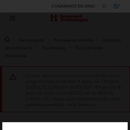
COMMANDE EN VRAC
Par catégorie
Panneau de contrôle
Contrôles
des bâtiments
Thermostats
T6373A Series
Thermostat
Ce site sera hors service pour maintenance
programmée le samedi 8 août, de 19h00 à
5h00 EST (23h00 à 9h00 GMT, dimanche 9
août de 1h00 à 11h00 CET et de 4h30 à
14h30 IST). Nous vous remercions de votre
patience pendant cette période.