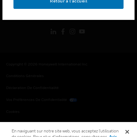
Retour à l’accueil
toggle view
SUIVEZ-NOUS
Copyright © 2026 Honeywell International Inc.
Conditions Générales
Déclaration De Confidentialité
Vos Préférences De Confidentialité
Cookies
Désabonnement Global
En naviguant sur notre site web, vous acceptez l'utilisation
de cookies. Pour plus d’informations, consultez nos
Avis