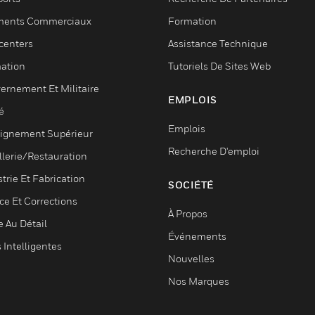
ments Commerciaux
Formation
centers
Assistance Technique
ation
Tutoriels De Sites Web
ernement Et Militaire
EMPLOIS
é
Emplois
ignement Supérieur
Recherche D'emploi
llerie/Restauration
trie Et Fabrication
SOCIÉTÉ
ce Et Corrections
À Propos
e Au Détail
Événements
s Intelligentes
Nouvelles
Nos Marques