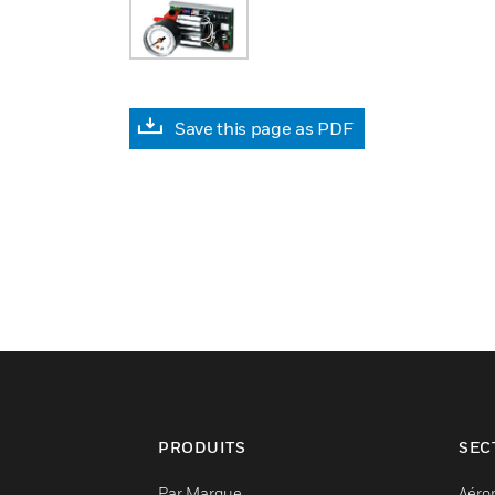
Save this page as PDF
PRODUITS
SEC
Par Marque
Aéro