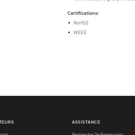
Certifications:
RoHS2
WEEE
TEURS
ASSISTANCE
ports
Recherche De Partenaires