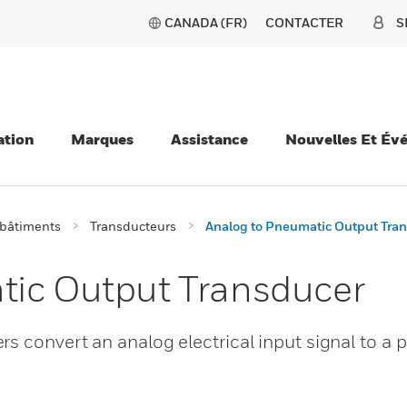
CANADA (FR)
CONTACTER
S
ation
Marques
Assistance
Nouvelles Et Év
 bâtiments
Transducteurs
Analog to Pneumatic Output Tra
tic Output Transducer
s convert an analog electrical input signal to a 