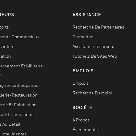
TEURS
ASSISTANCE
ports
Recherche De Partenaires
ments Commerciaux
Formation
centers
Assistance Technique
ation
Tutoriels De Sites Web
ernement Et Militaire
EMPLOIS
é
Emplois
ignement Supérieur
Recherche D'emploi
llerie/Restauration
trie Et Fabrication
SOCIÉTÉ
ce Et Corrections
À Propos
e Au Détail
Événements
s Intelligentes