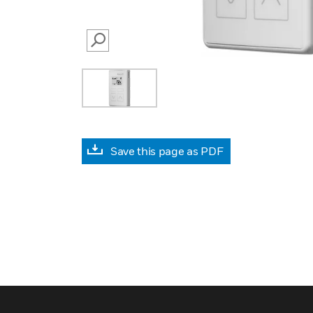
SEARCH
Save this page as PDF