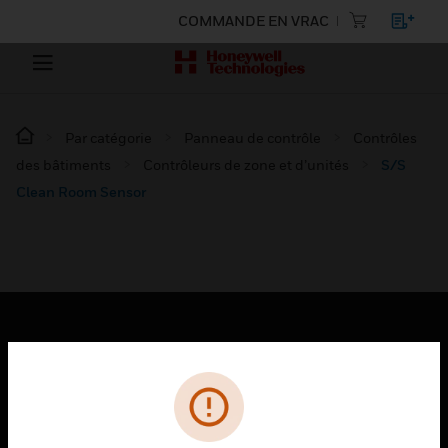
COMMANDE EN VRAC
Par catégorie
Panneau de contrôle
Contrôles
des bâtiments
Contrôleurs de zone et d’unités
S/S
Clean Room Sensor
PRODUITS
toggle view
SOLUTIONS