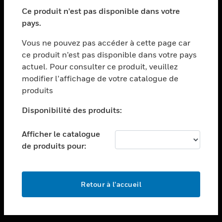
toggle view
SECTEURS
Ce produit n'est pas disponible dans votre
pays.
toggle view
ASSISTANCE
Vous ne pouvez pas accéder à cette page car
toggle view
ce produit n’est pas disponible dans votre pays
EMPLOIS
actuel. Pour consulter ce produit, veuillez
modifier l’affichage de votre catalogue de
toggle view
SOCIÉTÉ
produits
toggle view
Disponibilité des produits:
NOUS CONTACTER
Afficher le catalogue
toggle view
MENTIONS LÉGALES
de produits pour:
toggle view
SUIVEZ-NOUS
Retour à l’accueil