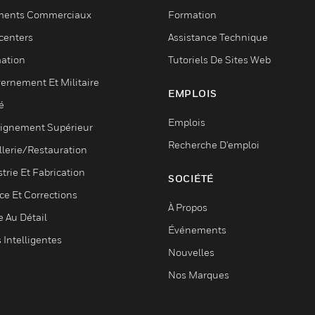
ments Commerciaux
Formation
centers
Assistance Technique
ation
Tutoriels De Sites Web
ernement Et Militaire
EMPLOIS
é
Emplois
ignement Supérieur
Recherche D'emploi
llerie/Restauration
trie Et Fabrication
SOCIÉTÉ
ce Et Corrections
À Propos
e Au Détail
Événements
s Intelligentes
Nouvelles
Nos Marques