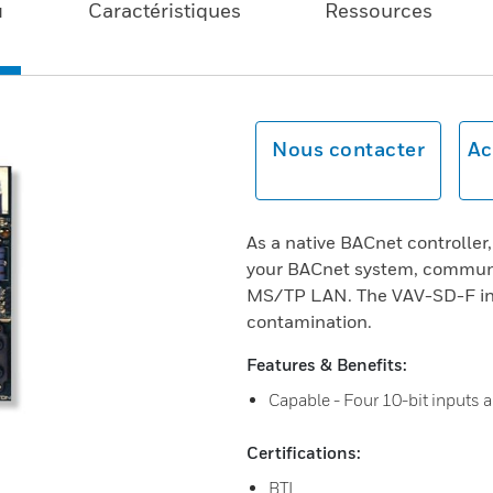
u
Caractéristiques
Ressources
Nous contacter
Ac
As a native BACnet controller
your BACnet system, communi
MS/TP LAN. The VAV-SD-F incl
contamination.
Features & Benefits:
Capable - Four 10-bit inputs a
Certifications:
BTL