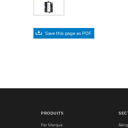
Save this page as PDF
PRODUITS
SEC
Par Marque
Aéro