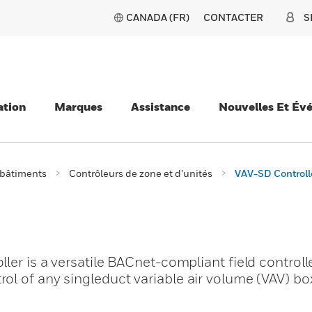
CANADA (FR)
CONTACTER
S
ation
Marques
Assistance
Nouvelles Et Év
 bâtiments
Contrôleurs de zone et d’unités
VAV-SD Controll
ler is a versatile BACnet-compliant field controlle
l of any singleduct variable air volume (VAV) bo