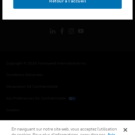
Retour à l’accueil
toggle view
SUIVEZ-NOUS
Copyright © 2026 Honeywell International Inc.
Conditions Générales
Déclaration De Confidentialité
Vos Préférences De Confidentialité
Cookies
Désabonnement Global
En naviguant sur notre site web, vous acceptez l'utilisation
de cookies. Pour plus d’informations, consultez nos
Avis