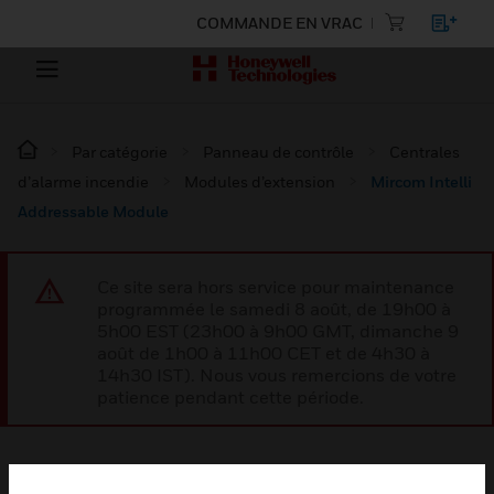
COMMANDE EN VRAC
Par catégorie
Panneau de contrôle
Centrales
d’alarme incendie
Modules d’extension
Mircom Intelli
Addressable Module
Ce site sera hors service pour maintenance
programmée le samedi 8 août, de 19h00 à
5h00 EST (23h00 à 9h00 GMT, dimanche 9
août de 1h00 à 11h00 CET et de 4h30 à
14h30 IST). Nous vous remercions de votre
patience pendant cette période.