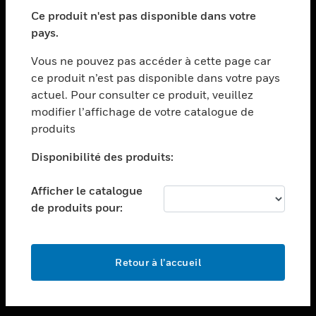
toggle view
SECTEURS
Ce produit n'est pas disponible dans votre
pays.
toggle view
ASSISTANCE
Vous ne pouvez pas accéder à cette page car
toggle view
ce produit n’est pas disponible dans votre pays
EMPLOIS
actuel. Pour consulter ce produit, veuillez
modifier l’affichage de votre catalogue de
toggle view
SOCIÉTÉ
produits
toggle view
Disponibilité des produits:
NOUS CONTACTER
Afficher le catalogue
toggle view
MENTIONS LÉGALES
de produits pour:
toggle view
SUIVEZ-NOUS
Retour à l’accueil