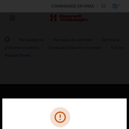
COMMANDE EN VRAC
Par catégorie
Panneau de contrôle
Centrales
d’alarme incendie
Centrales d’alarme incendie
8 Zone
Repeat Panel
PRODUITS
toggle view
SOLUTIONS