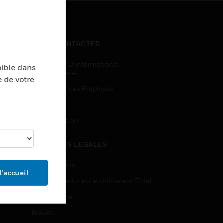
NOUS CONTACTER
Demandes D’informations
nible dans
Commerciales
e de votre
Accès Pour Les Employés
Inscription
Désinscription
MENTIONS LÉGALES
Certifications
l’accueil
Contrats De Licence Utilisateur Final
Source Libre
Brevets