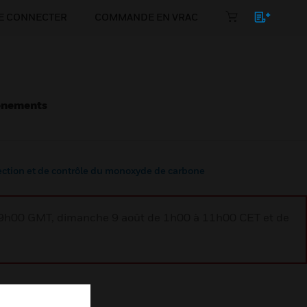
E CONNECTER
COMMANDE EN VRAC
énements
ction et de contrôle du monoxyde de carbone
à 9h00 GMT, dimanche 9 août de 1h00 à 11h00 CET et de