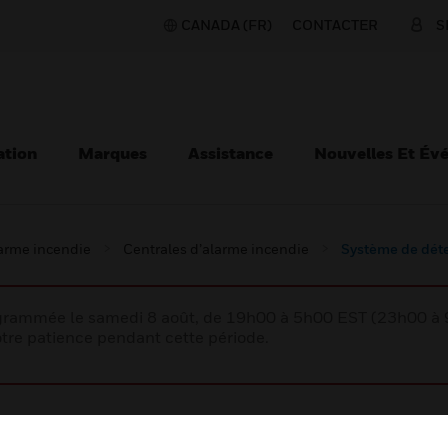
CANADA (FR)
CONTACTER
S
ation
Marques
Assistance
Nouvelles Et Év
larme incendie
Centrales d’alarme incendie
Système de déte
rogrammée le samedi 8 août, de 19h00 à 5h00 EST (23h00 
tre patience pendant cette période.