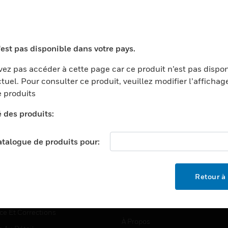
TEURS
ASSISTANCE
'est pas disponible dans votre pays.
ports
Recherche De Partenaires
ez pas accéder à cette page car ce produit n’est pas dispo
tuel. Pour consulter ce produit, veuillez modifier l’affichag
ments Commerciaux
Formation
 produits
centers
Assistance Technique
é des produits:
ation
Tutoriels De Sites Web
ernement Et Militaire
EMPLOIS
catalogue de produits pour:
é
Emplois
ignement Supérieur
Recherche D'emploi
Retour à 
llerie/Restauration
trie Et Fabrication
SOCIÉTÉ
ce Et Corrections
À Propos