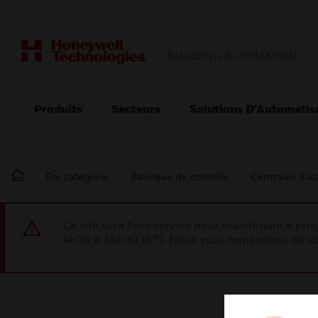
BUILDING AUTOMATION
Produits
Secteurs
Solutions D’Automatis
Par catégorie
Panneau de contrôle
Centrales d’a
Ce site sera hors service pour maintenance p
4h30 à 14h30 IST). Nous vous remercions de vo