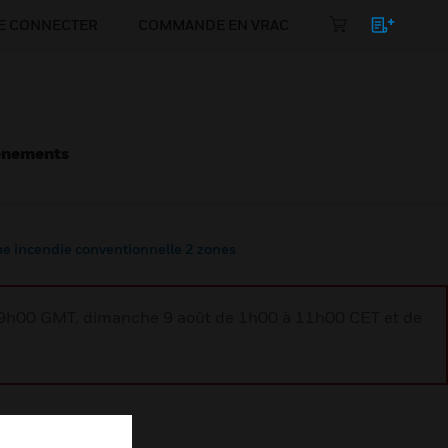
E CONNECTER
COMMANDE EN VRAC
énements
me incendie conventionnelle 2 zones
à 9h00 GMT, dimanche 9 août de 1h00 à 11h00 CET et de