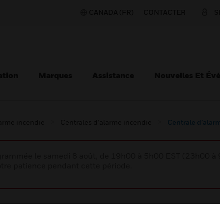
CANADA (FR)
CONTACTER
S
ation
Marques
Assistance
Nouvelles Et Év
larme incendie
Centrales d’alarme incendie
Centrale d’alar
rogrammée le samedi 8 août, de 19h00 à 5h00 EST (23h00 
tre patience pendant cette période.