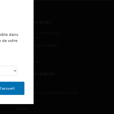
NOUS CONTACTER
Demandes D’informations
nible dans
Commerciales
e de votre
Accès Pour Les Employés
Inscription
Désinscription
MENTIONS LÉGALES
Certifications
l’accueil
Contrats De Licence Utilisateur Final
Source Libre
Brevets