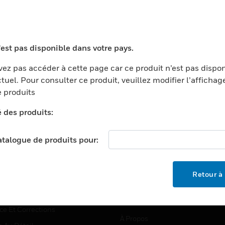
TEURS
ASSISTANCE
'est pas disponible dans votre pays.
ports
Recherche De Partenaires
ez pas accéder à cette page car ce produit n’est pas dispo
tuel. Pour consulter ce produit, veuillez modifier l’affichag
ments Commerciaux
Formation
 produits
centers
Assistance Technique
é des produits:
ation
Tutoriels De Sites Web
ernement Et Militaire
EMPLOIS
catalogue de produits pour:
é
Emplois
ignement Supérieur
Recherche D'emploi
Retour à 
llerie/Restauration
trie Et Fabrication
SOCIÉTÉ
ce Et Corrections
À Propos