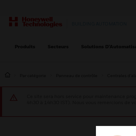
BUILDING AUTOMATION
Produits
Secteurs
Solutions D’Automatis
Par catégorie
Panneau de contrôle
Centrales d’a
Ce site sera hors service pour maintenance p
4h30 à 14h30 IST). Nous vous remercions de vo