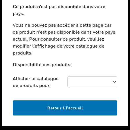
toggle view
SECTEURS
Ce produit n'est pas disponible dans votre
pays.
toggle view
ASSISTANCE
Vous ne pouvez pas accéder à cette page car
toggle view
ce produit n’est pas disponible dans votre pays
EMPLOIS
actuel. Pour consulter ce produit, veuillez
modifier l’affichage de votre catalogue de
toggle view
SOCIÉTÉ
produits
toggle view
Disponibilité des produits:
NOUS CONTACTER
Afficher le catalogue
toggle view
MENTIONS LÉGALES
de produits pour:
toggle view
SUIVEZ-NOUS
Retour à l’accueil