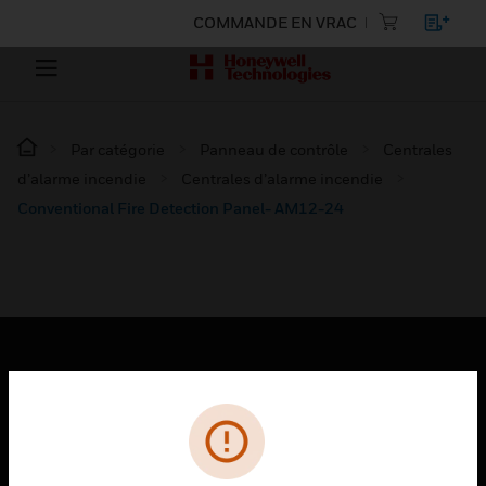
COMMANDE EN VRAC
Par catégorie
Panneau de contrôle
Centrales
d’alarme incendie
Centrales d’alarme incendie
Conventional Fire Detection Panel- AM12-24
PRODUITS
toggle view
SOLUTIONS