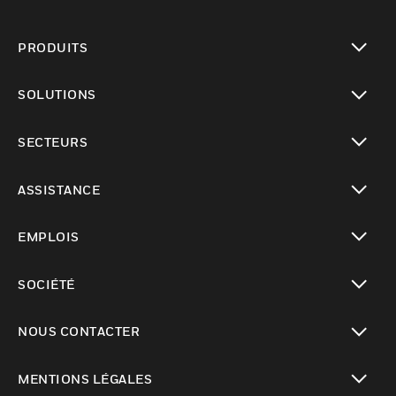
PRODUITS
toggle view
SOLUTIONS
toggle view
SECTEURS
toggle view
ASSISTANCE
toggle view
EMPLOIS
toggle view
SOCIÉTÉ
toggle view
NOUS CONTACTER
toggle view
MENTIONS LÉGALES